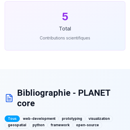
5
Total
Contributions scientifiques
Bibliographie - PLANET
core
Tous
web-development
prototyping
visualization
geospatial
python
framework
open-source